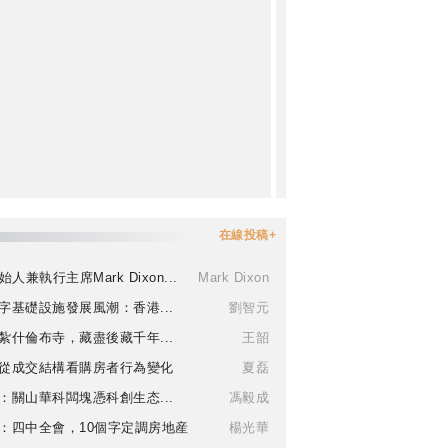
在線投稿+
始人兼執行主席Mark Dixon...
Mark Dixon
字基礎設施發展風潮：香港...
劉智元
紮什倫布寺，藏盡後藏千年...
王韶
從成交結構看購房者行為變化
夏磊
：關山華科闆塊憑科創生态...
馮毅成
：四中全會，10個字定調房地産
楊光華