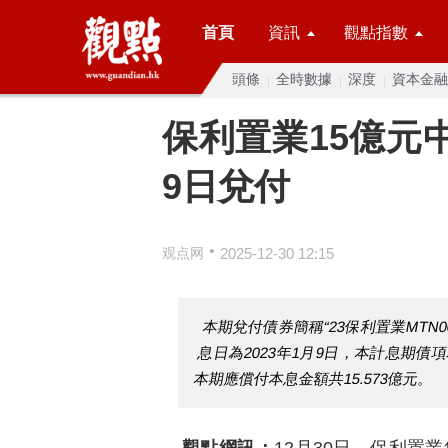
首頁
資訊
觀點指數
頭條
全時數據
深度
資本金融
保利置業15億元中
9日兌付
•
观点网
2025-12-30 12:15
本期兌付債券簡稱“23保利置業MTN
息日為2023年1月9日，本計息期債項
本期應償付本息金額共15.573億元。