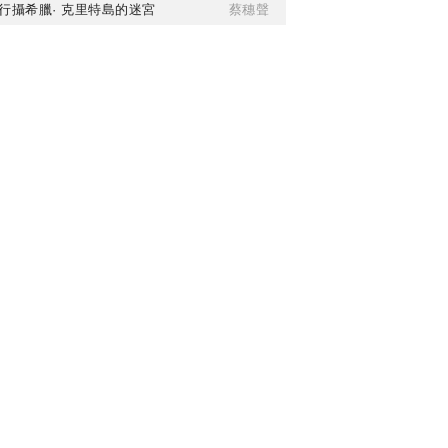
行攝希臘· 克里特島的迷宮
蔡穗聲