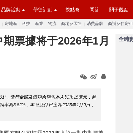
品牌活動
學徒計劃
觀點會
問答
關于觀點
房地産
科技
産業
物流
商場及零售
消費品牌
商辦及住房租
期票據将于2026年1月
全時
001”，發行金額及債項余額均為人民币15億元，起
利率為3.82%，本息兌付日定為2026年1月9日，