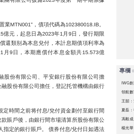
業集團有限公司披露2023年度第一期中期票據
TN001”，債項代碼為102380018.IB。
億元，起息日為2023年1月9日，發行期限
-。償還類别為本息兌付，本計息期債項利率為
年1月9日，本期應償付本息金額共15.573億
專欄
融股份有限公司、平安銀行股份有限公司擔
IWG創
金融股份有限公司擔任，登記托管機構由銀行
領航數
。
王韶：
夏磊：
規定時間之前将付息/兌付資金劃付至銀行間
馮毅成
收款賬戶後，由銀行間市場清算所股份有限公
楊光華
人指定的銀行賬戶。 債券付息/兌付日如遇法