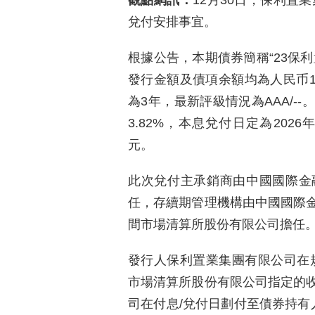
觀點網訊：
12月30日，保利置
兌付安排事宜。
根據公告，本期債券簡稱“23保利置業M
發行金額及債項余額均為人民币15
為3年，最新評級情況為AAA/-
3.82%，本息兌付日定為2026
元。
此次兌付主承銷商由中國國際金
任，存續期管理機構由中國國際
間市場清算所股份有限公司擔任
發行人保利置業集團有限公司在
市場清算所股份有限公司指定的
司在付息/兌付日劃付至債券持有