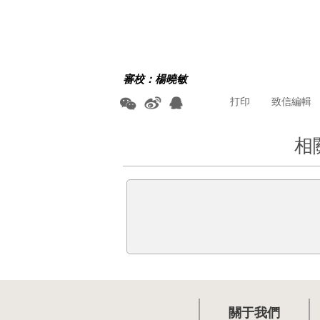
審校：楊曉敏
打印
致信編輯
相
關于我們