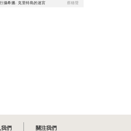
行攝希臘· 克里特島的迷宮
蔡穗聲
入我們
關注我們