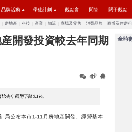
品牌活動
學徒計劃
觀點會
問答
關于觀點
房地産
科技
産業
物流
商場及零售
消費品牌
商辦及住房租
房地産開發投資較去年同期
全時
資比去年同期下降0.1%。
統計局公布本市1-11月房地産開發、經營基本