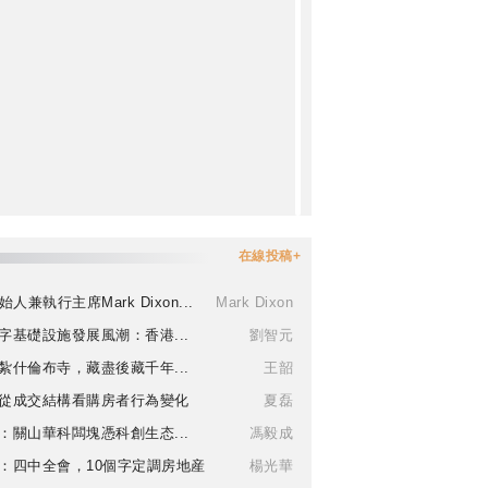
在線投稿+
始人兼執行主席Mark Dixon...
Mark Dixon
字基礎設施發展風潮：香港...
劉智元
紮什倫布寺，藏盡後藏千年...
王韶
從成交結構看購房者行為變化
夏磊
：關山華科闆塊憑科創生态...
馮毅成
：四中全會，10個字定調房地産
楊光華