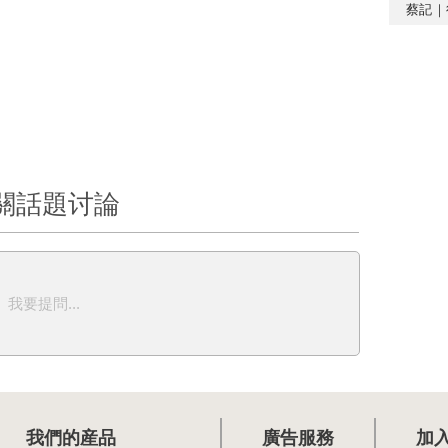
蔡記｜
關話題讨論
我要提問...
我們的産品
廣告服務
加