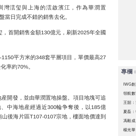
圳灣澐玺與上海的澐啟濱江，作為華潤置
開盤當日完成不錯的銷售去化。
玺，首開銷售金額130億元，刷新2025年全國
1150平方米的348套平層項目，單價最高27
去化率約70%。
專欄
IWG創
領航數
地産開發，並由華潤置地操盤。項目地塊可追
王韶：
地、中海地産經過近300輪争奪後，以185億
夏磊：
山後海片區T107-0107宗地，樓面地價達到
馮毅成
楊光華