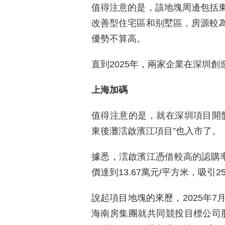
值得注意的是，該地塊周邊包括
改善型住宅區和别墅區，房源較
優勢不算高。
直到2025年，兩家企業在深圳創
上海加碼
值得注意的是，就在深圳項目開
東後灘澐啟濱江項目”也入市了。
據悉，澐啟濱江憑借較高的認購率
價達到13.67萬元/平方米，吸引
說起項目地塊的來歷，2025年7
海南房集團就共同競投目標公司