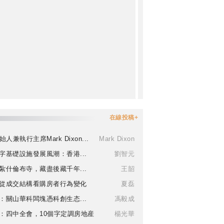
在線投稿+
始人兼執行主席Mark Dixon...
Mark Dixon
字基礎設施發展風潮：香港...
劉智元
紮什倫布寺，藏盡後藏千年...
王韶
從成交結構看購房者行為變化
夏磊
：關山華科闆塊憑科創生态...
馮毅成
：四中全會，10個字定調房地産
楊光華