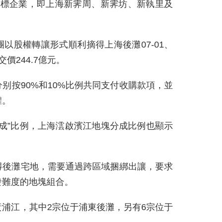
目標企業，即上海新霁周、新霁坊、新執里及
以股權轉讓形式順利摘得上海後灘07-01、
價244.7億元。
别按90%和10%比例共同支付收購款項，並
權。
分成”比例，上海澐啟濱江地塊分成比例也顯示
得後灘宅地，需要通過跨區域捆綁出讓，要求
發難度的地塊組合。
浦江，其中2宗位于浦東後灘，另有6宗位于