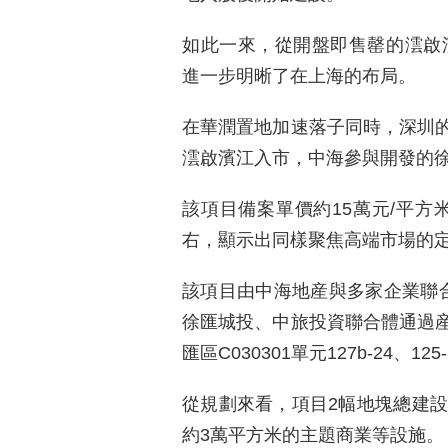
如此一來，從開盤即售罄的澐啟濱
進一步明晰了在上海的布局。
在華潤置地加速落子同時，深圳
澐啟濱江入市，中海參與開發的徐
該項目備案單價約15萬元/平方
右，顯示出同樣聚焦高端市場的
該項目由中海地産與多家企業聯
徐匯城投、中旅投資聯合體通過
匯區C030301單元127b-24、1
從規劃來看，項目2幅地塊總建設
約3萬平方米的主題商業等設施。