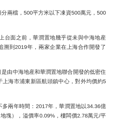
兩檔，500平方米以下凍資500萬元，500
擺上台面之前，華潤置地幾乎從未與中海地産
溯到2019年，兩家企業在上海合作開發了
目是由中海地産和華潤置地聯合開發的低密住
于上海市浦東新區航頭鎮中心，對外均價約5
兩年時間：2017年，華潤置地以34.36億
地塊），溢價率0.09%，樓闆價2.78萬元/平