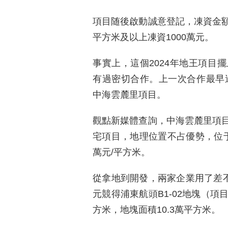
項目随後啟動誠意登記，凍資金額分
平方米及以上凍資1000萬元。
事實上，這個2024年地王項目
有過密切合作。上一次合作最早追
中海雲麓里項目。
觀點新媒體查詢，中海雲麓里項
宅項目，地理位置不占優勢，位
萬元/平方米。
從拿地到開發，兩家企業用了差不多
元競得浦東航頭B1-02地塊（項目
方米，地塊面積10.3萬平方米。