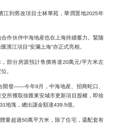
江到舊改項目士林華苑，華潤置地2025年
的合作伙伴中海地産也在上海持續蓄力。緊随
匯濱江項目“安瀾上海”亦正式亮相。
米，部分房源預計售價将達20萬元/平方米左
定位。
合開發——今年9月，中海地産、招商蛇口、
産交所獲取徐匯東安城市更新項目股權，即徐
25-31地塊，總出讓金額達439.5億。
體量超過50萬平方米，除了住宅，還配套有