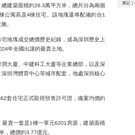
蔡記｜
，總建築面積約26.3萬平方米，總共分為兩個
1棟公寓高及4棟住宅。該地塊還将配備約合1
設施。
涉宅地塊成交總價歷史紀錄，成為深圳歷史上
024年全國出讓的最貴土地。
華潤大廈、中建科工大廈等企業總部，以及深
、深圳灣體育中心等城市配套，地處深圳核心
362套住宅正式取得預售許可證，備案均價約
最貴一套是1棟一單元6201房源，建築面積
米，總價約3.77億元。