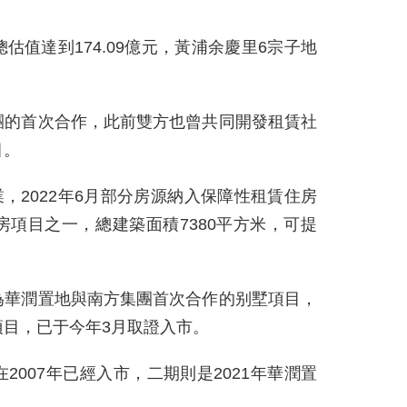
值達到174.09億元，黃浦余慶里6宗子地
團的首次合作，此前雙方也曾共同開發租賃社
目。
業，2022年6月部分房源納入保障性租賃住房
項目之一，總建築面積7380平方米，可提
為華潤置地與南方集團首次合作的别墅項目，
目，已于今年3月取證入市。
007年已經入市，二期則是2021年華潤置