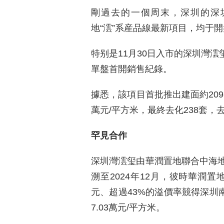
剛過去的一個周末，深圳的深
地“澐”系産品線最新項目，均于
特别是11月30日入市的深圳灣澐
單盤首開銷售紀錄。
據悉，該項目首批推出建面約209-
萬元/平方米，最終去化238套，
罕見合作
深圳灣澐玺由華潤置地聯合中海
溯至2024年12月，彼時華潤置
元、超過43%的溢價率競得深圳南
7.03萬元/平方米。