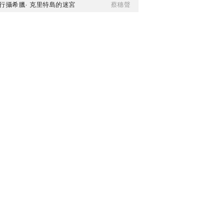
行攝希臘· 克里特島的迷宮
蔡穗聲