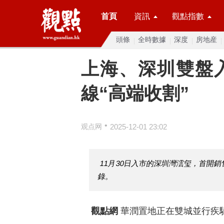
首頁
資訊
觀點指數
頭條
全時數據
深度
房地産
上海、深圳雙盤
線“高端收割”
•
观点网
2025-12-01 23:02
11月30日入市的深圳灣澐玺，首開銷
錄。
觀點網
華潤置地正在雙城並行疾