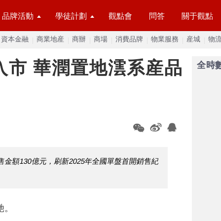
品牌活動
學徒計劃
觀點會
問答
關于觀點
資本金融
商業地産
商辦
商場
消費品牌
物業服務
産城
物
入市 華潤置地澐系産品
全時
售金額130億元，刷新2025年全國單盤首開銷售紀
馳。