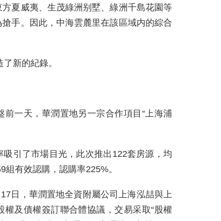
東方夏威夷、生茂綠洲别墅、綠洲千島花園等
為搶手。因此，中海雲麓里在該區域内的綜合
造了新的紀錄。
盤前一天，華潤置地另一宗合作項目“上海浦
吸引了市場目光，此次推出122套房源，均
259組有效認購，認購率225%。
月17日，華潤置地全資附屬公司上海泓喆與上
股權及債權簽訂聯合體協議，交易采取“股權