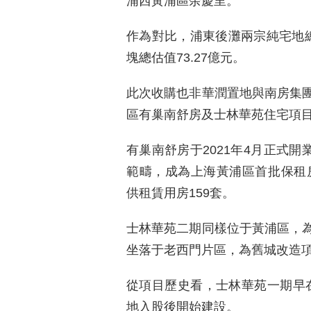
浦西黃浦區余慶里。
作為對比，浦東後灘兩宗純宅地總估
塊總估值73.27億元。
此次收購也非華潤置地與南房集
區有巢南舒房及士林華苑住宅項
有巢南舒房于2021年4月正式開
範疇，成為上海黃浦區首批保租房
供租賃用房159套。
士林華苑二期同樣位于黃浦區，
坐落于老西門片區，為舊城改造項
從項目歷史看，士林華苑一期早在2
地入股後開始建設。