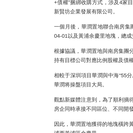
+債權”捆綁收購方式，涉及4家
新賢坊企業發展有限公司。
一個月後，華潤置地聯合南房集團
04-01以及黃浦余慶里地塊，總成交
根據協議，華潤置地與南房集團分
持有目標公司對應比例股權及債
相較于深圳項目華潤與中海“55
華潤将操盤項目大局。
觀點新媒體注意到，為了順利摘
房企同時承接不同區位、不同開
因此，華潤置地獲得的地塊橫跨黃