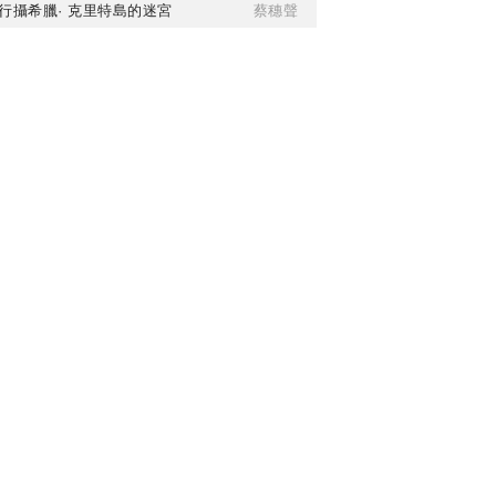
行攝希臘· 克里特島的迷宮
蔡穗聲