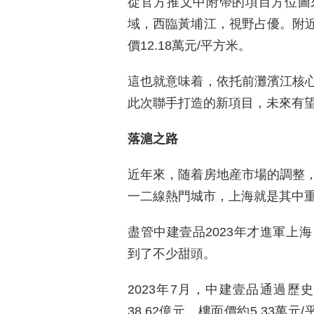
從官方推文中附帶的項目方位圖
域，西臨黃埔江，視野占優。附
價12.18萬元/平方米。
這也就意味着，依托前灘濱江核
此次聯手打造的新項目，未來有
落滬之路
近年來，随着房地産市場的調整
一二線熱門城市，上海就是其中
盡管中建壹品2023年才進軍上
到了不少甜頭。
2023年7月，中建壹品通過
38.62億元、樓面價約5.33萬