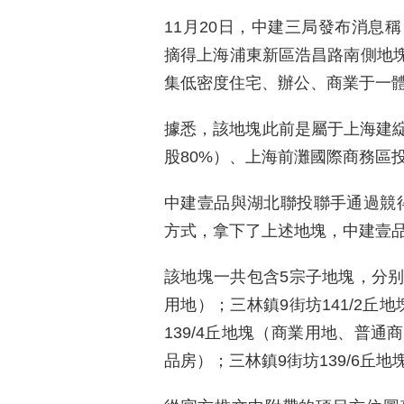
11月20日，中建三局發布消息
摘得上海浦東新區浩昌路南側地塊
集低密度住宅、辦公、商業于一
據悉，該地塊此前是屬于上海建
股80%）、上海前灘國際商務區
中建壹品與湖北聯投聯手通過競得該
方式，拿下了上述地塊，中建壹品
該地塊一共包含5宗子地塊，分别為
用地）；三林鎮9街坊141/2丘
139/4丘地塊（商業用地、普通
品房）；三林鎮9街坊139/6丘