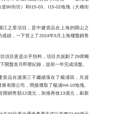
90街坊）和I15-03、I15-02地塊（大橋街
來的浦江之星項目，是中建壹品在上海的開山之
成績，一下登上了2024年5月上海樓盤銷售
化的華忻坊項目更是出乎預料，項目共規劃了29席獨
，創下開盤首月即罄紀錄，提前一年完成清盤。
中建壹品在滬第三子繼續落在了楊浦區，斥資
發展有限公司，間接獲取了楊浦H4-10地塊。
開銷售額12億元，加推再收13億元，刷新