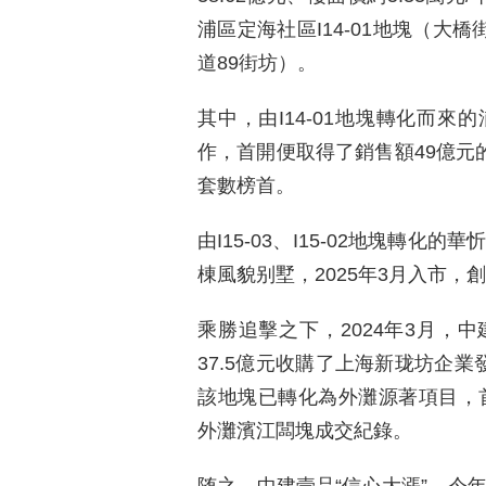
浦區定海社區I14-01地塊（大橋街道
道89街坊）。
其中，由I14-01地塊轉化而
作，首開便取得了銷售額49億元的
套數榜首。
由I15-03、I15-02地塊轉
棟風貌别墅，2025年3月入市
乘勝追擊之下，2024年3月，
37.5億元收購了上海新珑坊企業
該地塊已轉化為外灘源著項目，首
外灘濱江闆塊成交紀錄。