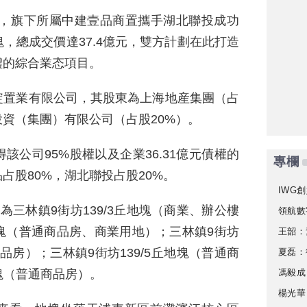
稱，旗下所屬中建壹品商置攜手湖北聯投成功
，總成交價達37.4億元，雙方計劃在此打造
體的綜合業态項目。
綻置業有限公司，其股東為上海地産集團（占
投資（集團）有限公司（占股20%）。
公司95%股權以及企業36.31億元債權的
專欄
占股80%，湖北聯投占股20%。
IWG創
三林鎮9街坊139/3丘地塊（商業、辦公樓
領航數
地塊（普通商品房、商業用地）；三林鎮9街坊
王韶：
商品房）；三林鎮9街坊139/5丘地塊（普通商
夏磊：
馮毅成
地塊（普通商品房）。
楊光華