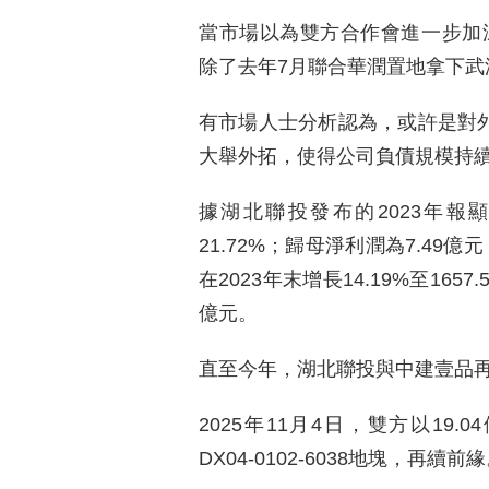
當市場以為雙方合作會進一步加深
除了去年7月聯合華潤置地拿下
有市場人士分析認為，或許是對外擴
大舉外拓，使得公司負債規模持
據湖北聯投發布的2023年報
21.72%；歸母淨利潤為7.49
在2023年末增長14.19%至165
億元。
直至今年，湖北聯投與中建壹品
2025年11月4日，雙方以19
DX04-0102-6038地塊，再續前