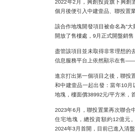
2022年2月，興創投資旗下興創
個月後便引入中建壹品、聯投置
該合作地塊開發項目被命名為“大
開放了售樓處，9月正式開盤銷售，
盡管該項目並未取得非常理想的去
信息服務平台上依然顯示在售—
進京打出第一個項目之後，聯投
和中建壹品一起出發：當年10月以
地塊，樓面價38992元/平方米
2023年6月，聯投置業再次聯合中建
住宅地塊，總投資額約12億元
2024年3月首開，目前已進入清