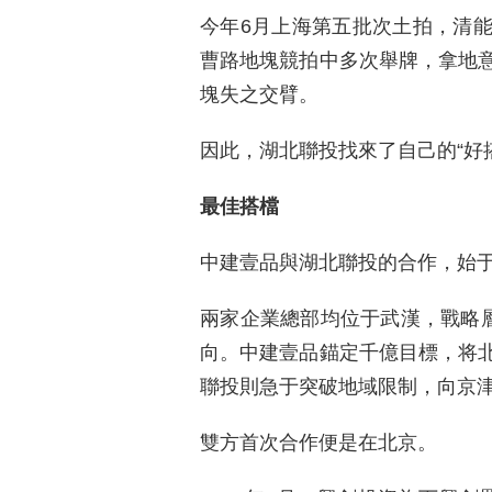
今年6月上海第五批次土拍，清
曹路地塊競拍中多次舉牌，拿地
塊失之交臂。
因此，湖北聯投找來了自己的“好
最佳搭檔
中建壹品與湖北聯投的合作，始于
兩家企業總部均位于武漢，戰略層
向。中建壹品錨定千億目標，将
聯投則急于突破地域限制，向京
雙方首次合作便是在北京。