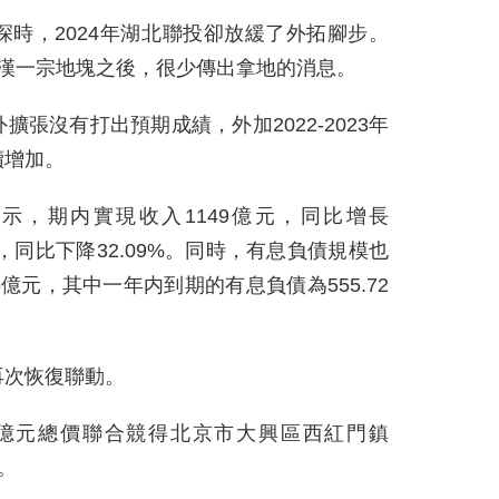
時，2024年湖北聯投卻放緩了外拓腳步。
武漢一宗地塊之後，很少傳出拿地的消息。
張沒有打出預期成績，外加2022-2023年
續增加。
顯示，期内實現收入1149億元，同比增長
億元，同比下降32.09%。同時，有息負債規模也
7.5億元，其中一年内到期的有息負債為555.72
再次恢復聯動。
.04億元總價聯合競得北京市大興區西紅門鎮
緣。