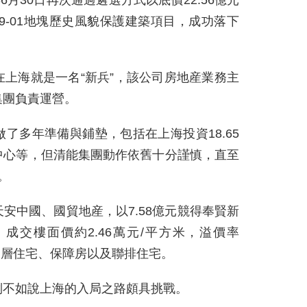
6月30日再次通過遴選方式以底價22.56億元
9-01地塊歷史風貌保護建築項目，成功落下
上海就是一名“新兵”，該公司房地産業務主
集團負責運營。
了多年準備與鋪墊，包括在上海投資18.65
中心等，但清能集團動作依舊十分謹慎，直至
。
安中國、國貿地産，以7.58億元競得奉賢新
，成交樓面價約2.46萬元/平方米，溢價率
設高層住宅、保障房以及聯排住宅。
倒不如說上海的入局之路頗具挑戰。