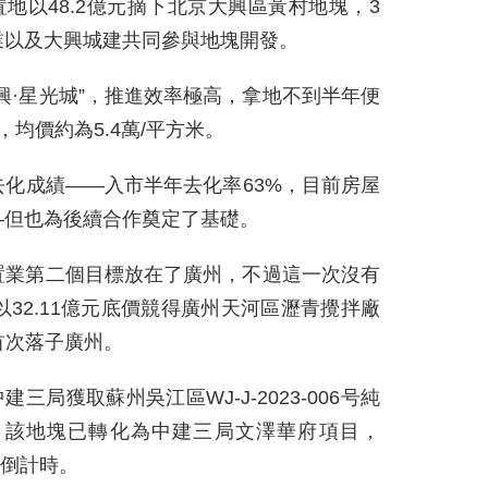
置地以48.2億元摘下北京大興區黃村地塊，3
業以及大興城建共同參與地塊開發。
興·星光城”，推進效率極高，拿地不到半年便
均價約為5.4萬/平方米。
化成績——入市半年去化率63%，目前房屋
—但也為後續合作奠定了基礎。
置業第二個目標放在了廣州，不過這一次沒有
32.11億元底價競得廣州天河區瀝青攪拌廠
，首次落子廣州。
三局獲取蘇州吳江區WJ-J-2023-006号純
。該地塊已轉化為中建三局文澤華府項目，
盤倒計時。