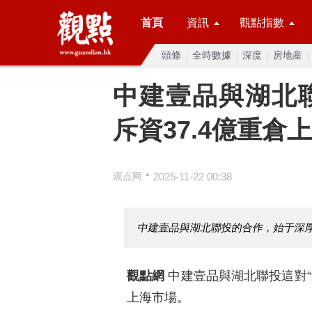
首頁
資訊
觀點指數
頭條
全時數據
深度
房地産
中建壹品與湖北
斥資37.4億重倉
•
观点网
2025-11-22 00:38
中建壹品與湖北聯投的合作，始于深厚
觀點網
中建壹品與湖北聯投這對“
上海市場。