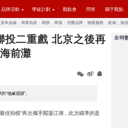
品牌活動
學徒計劃
觀點會
問答
關于觀點
資本金融
商業地産
商辦
商場
消費品牌
物業服務
産城
物
聯投二重戲 北京之後再
全時
上海前灘
的“地緣淵源”。
最佳拍檔”再次攜手闖蕩江湖，此次瞄準的是