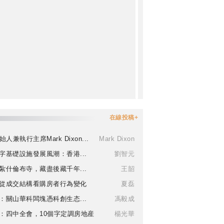
在線投稿+
始人兼執行主席Mark Dixon...
Mark Dixon
字基礎設施發展風潮：香港...
劉智元
紮什倫布寺，藏盡後藏千年...
王韶
從成交結構看購房者行為變化
夏磊
：關山華科闆塊憑科創生态...
馮毅成
：四中全會，10個字定調房地産
楊光華