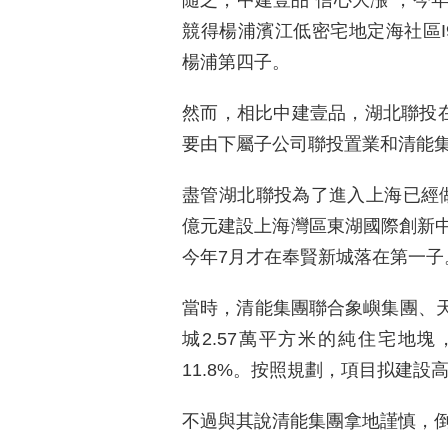
随之，中建壹品“信心大漲”，今年
競得楊浦濱江低密宅地定海社區I
楊浦第四子。
然而，相比中建壹品，湖北聯投在
要由下屬子公司聯投置業和清能
盡管湖北聯投為了進入上海已經做
億元建設上海灣區東湖國際創新
今年7月才在奉賢新城落在第一子
當時，清能集團聯合象嶼集團、天
城2.57萬平方米的純住宅地塊
11.8%。按照規劃，項目拟建
不過與其說清能集團拿地謹慎，