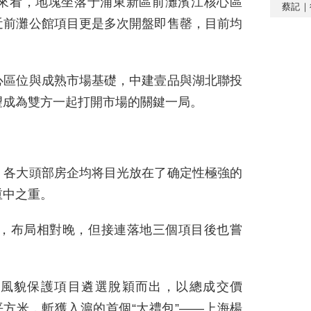
來看，地塊坐落于浦東新區前灘濱江核心區
蔡記｜
近前灘公館項目更是多次開盤即售罄，目前均
心區位與成熟市場基礎，中建壹品與湖北聯投
望成為雙方一起打開市場的關鍵一局。
，各大頭部房企均将目光放在了确定性極強的
重中之重。
海，布局相對晚，但接連落地三個項目後也嘗
歷史風貌保護項目遴選脫穎而出，以總成交價
元/平方米，斬獲入滬的首個“大禮包”——上海楊