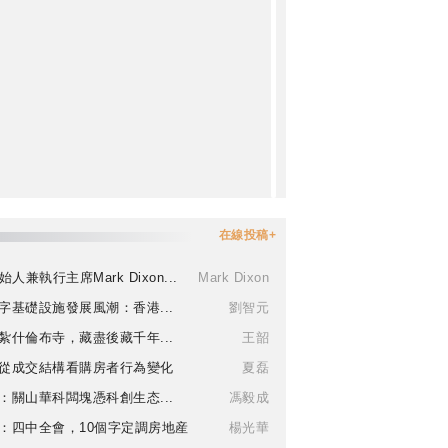
在線投稿+
始人兼執行主席Mark Dixon...
Mark Dixon
字基礎設施發展風潮：香港...
劉智元
紮什倫布寺，藏盡後藏千年...
王韶
從成交結構看購房者行為變化
夏磊
：關山華科闆塊憑科創生态...
馮毅成
：四中全會，10個字定調房地産
楊光華