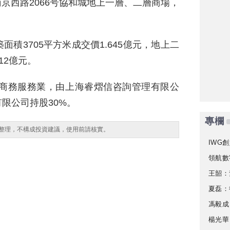
南京西路2066号協和城地上一層、二層商場，
積3705平方米成交價1.645億元，地上二
12億元。
營商務服務業，由上海睿熠信咨詢管理有限公
限公司持股30%。
專欄
整理，不構成投資建議，使用前請核實。
IWG創
領航數
王韶：
夏磊：
馮毅成
楊光華