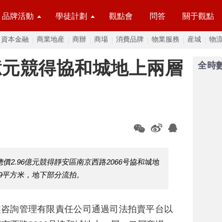
品牌活動
學徒計劃
觀點會
問答
關于觀點
資本金融
商業地産
商辦
商場
消費品牌
物業服務
産城
物
6億元競得協和城地上兩層
全時
2.96億元競得靜安區南京西路2066号協和城地
59平方米，地下部分流拍。
鑫咨詢管理有限責任公司通過司法拍賣平台以