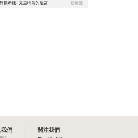
行攝希臘· 克里特島的迷宮
蔡穗聲
入我們
關注我們
職位