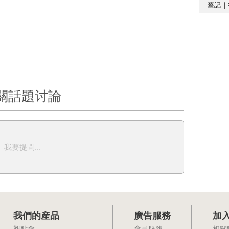
蔡記｜
關話題讨論
我要提問...
我們的産品
廣告服務
加
觀點會
會員服務
相關