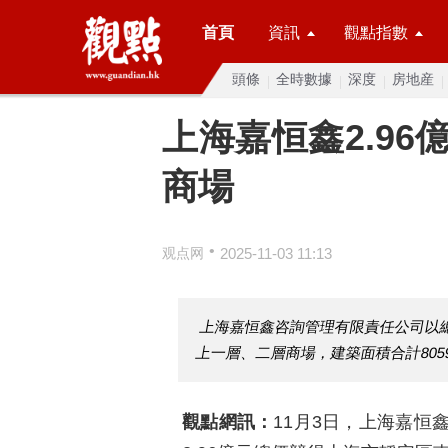
首頁
資訊
觀點指數
頭條
全時數據
深度
房地産
上海嘉恒鑫2.9
商場
•
观点网
2025-11-03 11:13
上海嘉恒鑫咨詢管理有限責任公司以總價
上一層、二層商場，建築面積合計80
觀點網訊：
11月3日，上海嘉恒