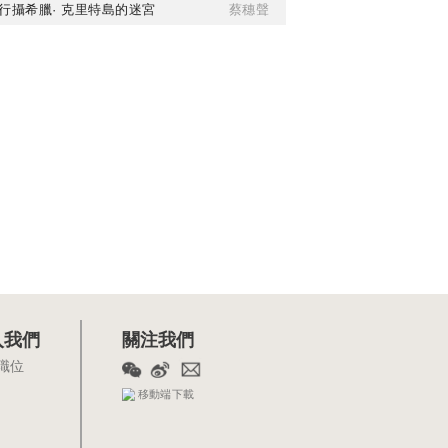
行攝希臘· 克里特島的迷宮
蔡穗聲
入我們
關注我們
職位
移動端下載