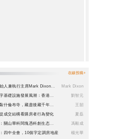
在線投稿+
始人兼執行主席Mark Dixon...
Mark Dixon
字基礎設施發展風潮：香港...
劉智元
紮什倫布寺，藏盡後藏千年...
王韶
從成交結構看購房者行為變化
夏磊
：關山華科闆塊憑科創生态...
馮毅成
：四中全會，10個字定調房地産
楊光華