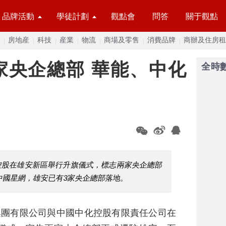
品牌活動
學徒計劃
觀點會
問答
關于觀點
房地産
科技
産業
物流
商場及零售
消費品牌
商辦及住房租
家央企總部 華能、中化
全時
化控股在雄安新區舉行升旗儀式，標志兩家央企總部
的中國星網，雄安已有3家央企總部落地。
集團有限公司與中國中化控股有限責任公司在