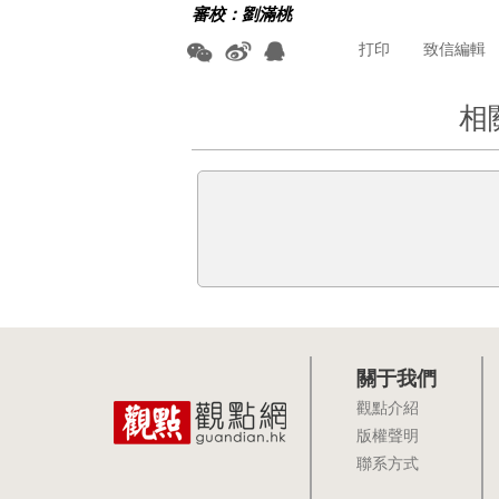
審校：劉滿桃
打印
致信編輯
相
關于我們
觀點介紹
版權聲明
聯系方式