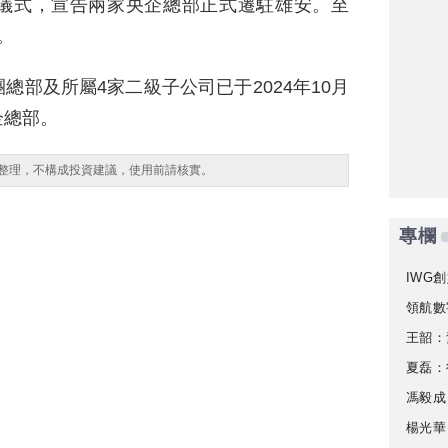
儀式，宣告兩家央企總部正式遷駐雄安。至
。
部及所屬4家二級子公司已于2024年10月
企總部。
整理，不構成投資建議，使用前請核實。
專欄
IWG創
領航數
王韶：
夏磊：
馮毅成
楊光華