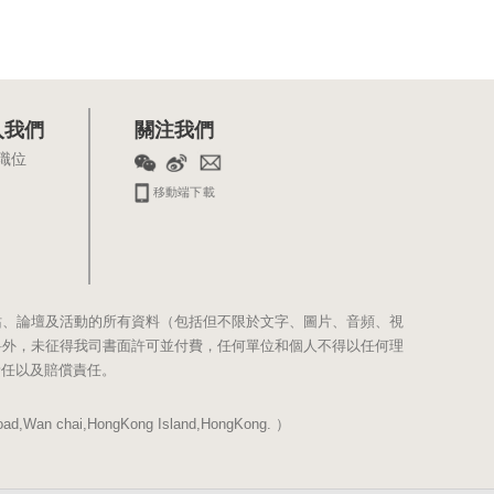
入我們
關注我們
職位
移動端下載
站、論壇及活動的所有資料（包括但不限於文字、圖片、音頻、視
料外，未征得我司書面許可並付費，任何單位和個人不得以任何理
責任以及賠償責任。
Wan chai,HongKong Island,HongKong. ）