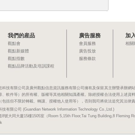
我們的産品
廣告服務
加
觀點會
會員服務
相關
觀點新媒體
廣告投放
觀點指數
服務條款
觀點品牌活動及培訓課程
息科技有限公司及廣州觀點信息資訊服務有限公司擁有及保留其主辦暨承辦網
排、軟件等）的所有權、版權等其他相關知識產權。除經授權合法使用上述資
（包括但不限於轉載、轉讓、授權他人使用等），否則我司將依法追究其法律
(Guandian Network Information Technology Co.,Ltd.)
5樓1505室（Room 5,15th Floor,Tai Tung Building,8 Fleming Road,
k