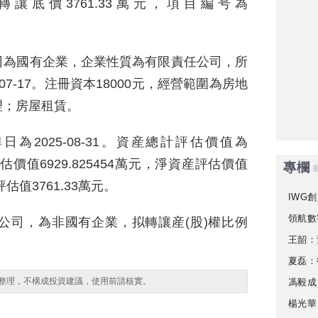
讓底價3761.33萬元，項目編号為
司為國有企業，企業性質為有限責任公司，所
07-17。注冊資本18000元，經營範圍為房地
理；房屋租賃。
2025-08-31。資産總計評估價值為
評估價值6929.825454萬元，淨資産評估價值
專欄
評估值3761.33萬元。
IWG創
領航數
公司，為非國有企業，拟轉讓産(股)權比例
王韶：
夏磊：
整理，不構成投資建議，使用前請核實。
馮毅成
楊光華