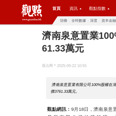
首頁
資訊
觀點指數
頭條
全時數據
深度
資本金融
濟南泉意置業100
61.33萬元
•
观点网
2025-09-22 10:55
濟南泉意置業有限公司100%股權
價3761.33萬元。
觀點網訊：
9月18日，濟南泉意