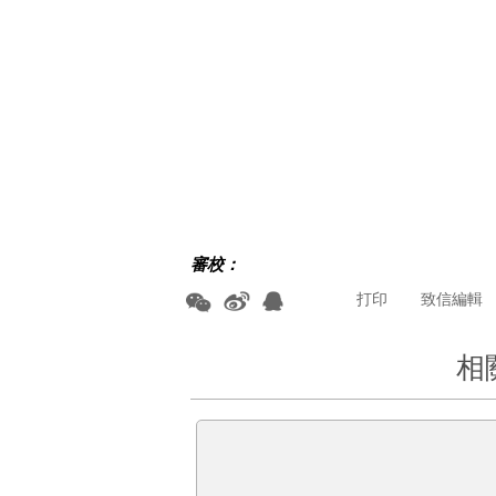
審校：
打印
致信編輯
相