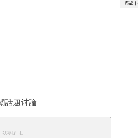
蔡記｜
關話題讨論
我要提問...