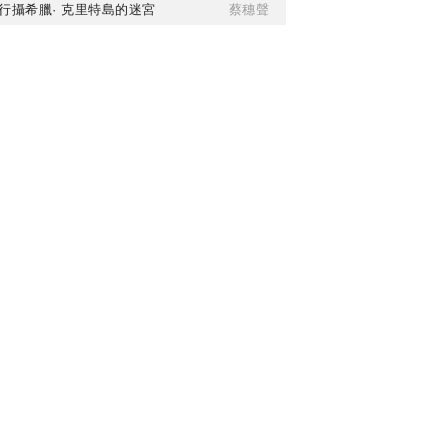
行攝希臘· 克里特島的迷宮
蔡穗聲