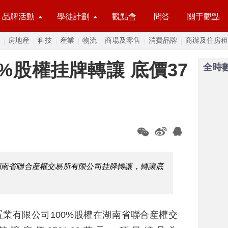
品牌活動
學徒計劃
觀點會
問答
關于觀點
房地産
科技
産業
物流
商場及零售
消費品牌
商辦及住房租
%股權挂牌轉讓 底價37
全時
在湖南省聯合産權交易所有限公司挂牌轉讓，轉讓底
置業有限公司100%股權在湖南省聯合産權交