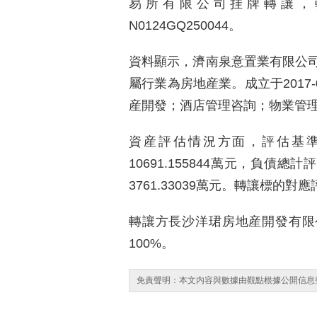
易所有限公司挂牌轉讓，轉
N0124GQ250044。
資料顯示，濟南泉意置業有限公
屬行業為房地産業。成立于2017-
産開發；酒店管理咨詢；物業管
資産評估情況方面，評估基準日為
10691.155844萬元，負債總計
3761.33039萬元。轉讓標的對應
轉讓方長沙洋珺房地産開發有限
100%。
免責聲明：本文内容與數據由觀點根據公開信息