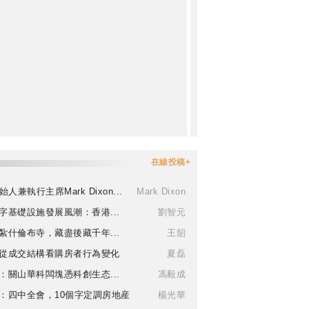
在線投稿+
始人兼執行主席Mark Dixon...
Mark Dixon
字基礎設施發展風潮：香港...
劉智元
紮什倫布寺，藏盡後藏千年...
王韶
從成交結構看購房者行為變化
夏磊
：關山華科闆塊憑科創生态...
馮毅成
：四中全會，10個字定調房地産
楊光華