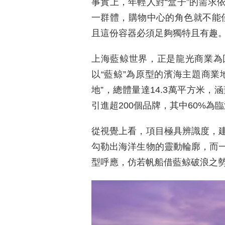
事實上，年輕人對“盒子”的需求
一群體，購物中心的角色就不能僅
且這份容器必須足夠獨特且有趣
上海藍鲸世界，正是龍光商業為
以“藍鲸”為原型的濱海主題商業地
地”，總體量達14.3萬平方米，涵
引進超200個品牌，其中60%為
從視覺上看，項目極具辨識度，
勾勒出海洋生物的靈動輪廓，而
型呼應，仿若帆船借藍鲸破浪之