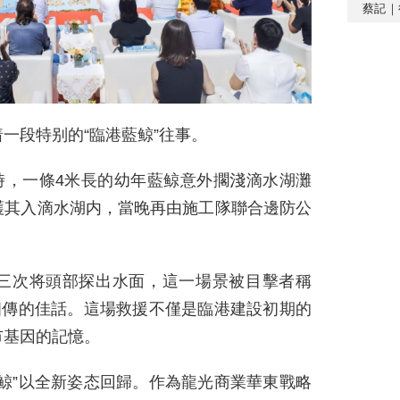
蔡記｜
一段特别的“臨港藍鲸”往事。
陸時，一條4米長的幼年藍鲸意外擱淺滴水湖灘
護其入滴水湖内，當晚再由施工隊聯合邊防公
三次将頭部探出水面，這一場景被目擊者稱
相傳的佳話。這場救援不僅是臨港建設初期的
市基因的記憶。
鲸”以全新姿态回歸。作為龍光商業華東戰略