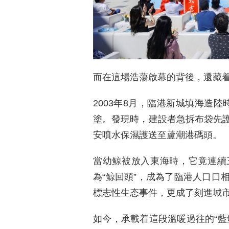
而在這場浩蕩啟幕的背後，還藏着
2003年8月，臨港新城填海造
塗。發現時，建設者急拆布袋先
安噴水保濕護送至蘆潮港碼頭。
當幼鲸被放入東海時，它竟連續
為“鲸回頭”，成為了臨港人口口
標志性生态事件，更成了刻進城
如今，承載着這段溫暖過往的“藍