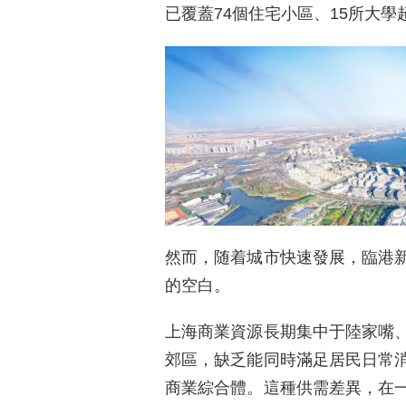
已覆蓋74個住宅小區、15所大學
然而，随着城市快速發展，臨港
的空白。
上海商業資源長期集中于陸家嘴
郊區，缺乏能同時滿足居民日常
商業綜合體。這種供需差異，在