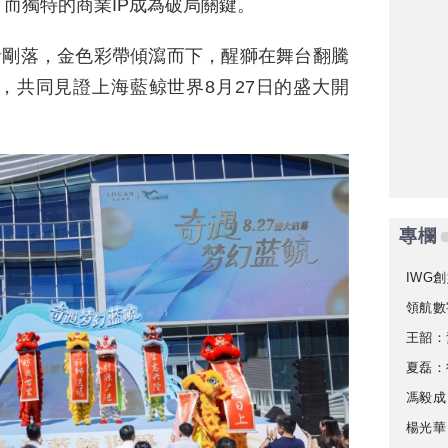
而獨特的商業IP成為破局關鍵。
音剛落，金色彩帶傾瀉而下，醒獅在舞台翻騰
，共同見證上海藍鲸世界8月27日的盛大開
專欄
IWG創
領航數
王韶：
夏磊：
馮毅成
楊光華