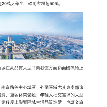
超20萬大學生，輻射客群超50萬。
新城在高品質大型商業載體方面仍面臨供給上
、南京路等中心城區，外圍區域尤其東南部遠
消費、遊客休閑體驗、年輕人社交需求的大型
一定程度上影響區域生活品質進階，也讓文旅