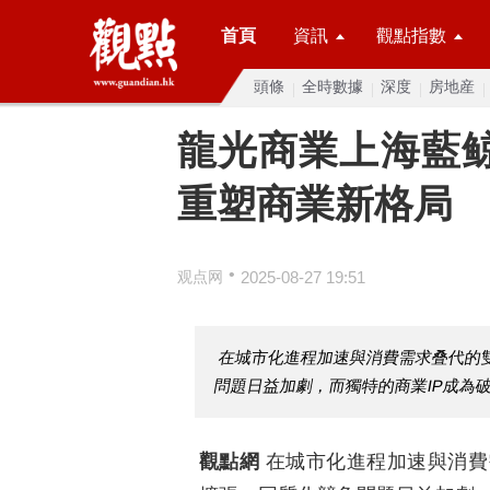
首頁
資訊
觀點指數
頭條
全時數據
深度
房地産
龍光商業上海藍鲸
重塑商業新格局
•
观点网
2025-08-27 19:51
在城市化進程加速與消費需求叠代的
問題日益加劇，而獨特的商業IP成為
觀點網
在城市化進程加速與消費