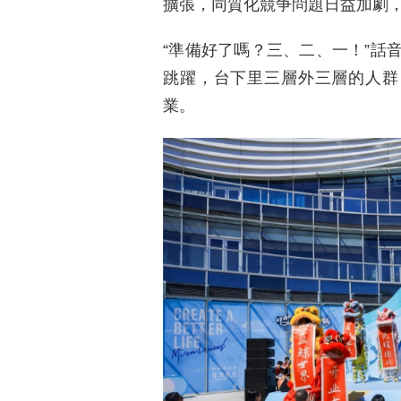
擴張，同質化競争問題日益加劇，
“準備好了嗎？三、二、一！”話
跳躍，台下里三層外三層的人群
業。