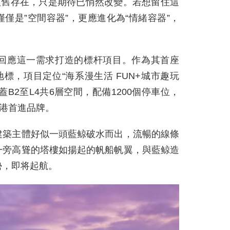
依舊存在，只是期待已悄然改變。若想留住這
僅是”空間容器”，更應進化為“情緒容器”，
。
回應這一需求打造的標杆項目。作為其首座
標，項目定位“海系漫生活 FUN+城市趣玩
蓋B2至L4共6層空間，配備1200個停車位，
臨港首進品牌。
建築主體好似一頭藍鲸破水而出，流暢的線條
一旁高聳的塔樓如揚起的帆船帆翼，與藍鲸造
勢，即将起航。