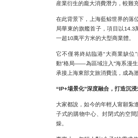
産業衍生的龐大消費潛力，較難
在此背景下，上海藍鲸世界的落
局華東的旗艦首子，項目以14.
一超10萬平方米的大型商業體。
它不僅将終結臨港“大商業缺位
動”格局——為區域注入“海系漫生
承接上海東部文旅消費流，成為
“IP+場景化”深度融合，打造沉
大家都說，如今的年輕人甯願紮
子式的購物中心、封閉式的空間
燥。