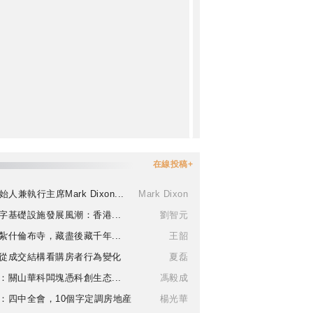
在線投稿+
始人兼執行主席Mark Dixon...
Mark Dixon
字基礎設施發展風潮：香港...
劉智元
紮什倫布寺，藏盡後藏千年...
王韶
從成交結構看購房者行為變化
夏磊
：關山華科闆塊憑科創生态...
馮毅成
：四中全會，10個字定調房地産
楊光華