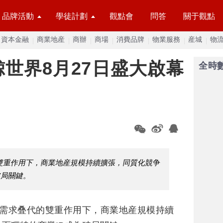
品牌活動
學徒計劃
觀點會
問答
關于觀點
資本金融
商業地産
商辦
商場
消費品牌
物業服務
産城
物
世界8月27日盛大啟幕
全時
雙重作用下，商業地産規模持續擴張，同質化競争
破局關鍵。
需求叠代的雙重作用下，商業地産規模持續