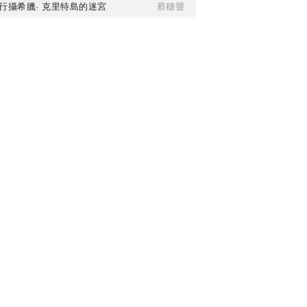
行攝希臘· 克里特島的迷宮
蔡穗聲