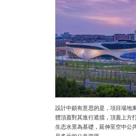
設計中頗有意思的是，項目場地
體頂蓋對其進行遮擋，頂蓋上方
生态水景為基礎，延伸至空中公