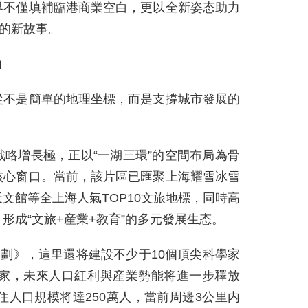
界不僅填補臨港商業空白，更以全新姿态助力
”的新故事。
白
從不是簡單的地理坐標，而是支撐城市發展的
略增長極，正以“一湖三環”的空間布局為骨
核心窗口。當前，該片區已匯聚上海耀雪冰雪
文館等全上海人氣TOP10文旅地標，同時高
形成“文旅+産業+教育”的多元發展生态。
規劃》，這里還将建設不少于10個頂尖科學家
0家，未來人口紅利與産業勢能将進一步釋放
住人口規模将達250萬人，當前周邊3公里内