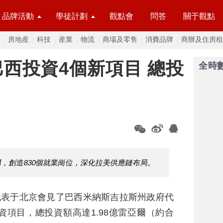
品牌活動
學徒計劃
觀點會
問答
關于觀點
房地産
科技
産業
物流
商場及零售
消費品牌
商辦及住房租
西投資4個新項目 總投
全時
爾，創造830個就業崗位，深化拉美供應鏈布局。
代表于北京會見了巴西米納斯吉拉斯州政府代
項目，總投資額高達1.98億雷亞爾（約合