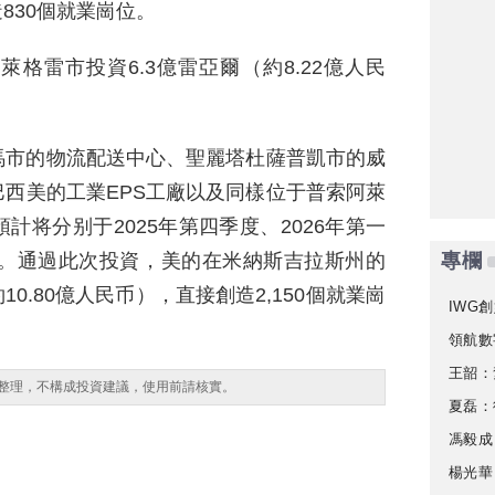
造830個就業崗位。
格雷市投資6.3億雷亞爾（約8.22億人民
。
馬市的物流配送中心、聖麗塔杜薩普凱市的威
西美的工業EPS工廠以及同樣位于普索阿萊
将分别于2025年第四季度、2026年第一
營。通過此次投資，美的在米納斯吉拉斯州的
專欄
10.80億人民币），直接創造2,150個就業崗
IWG創
領航數
王韶：
整理，不構成投資建議，使用前請核實。
夏磊：
馮毅成
楊光華