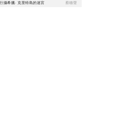
行攝希臘· 克里特島的迷宮
蔡穗聲