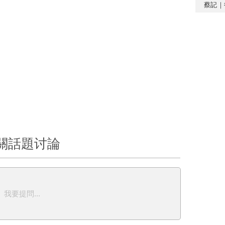
蔡記｜
關話題讨論
我要提問...