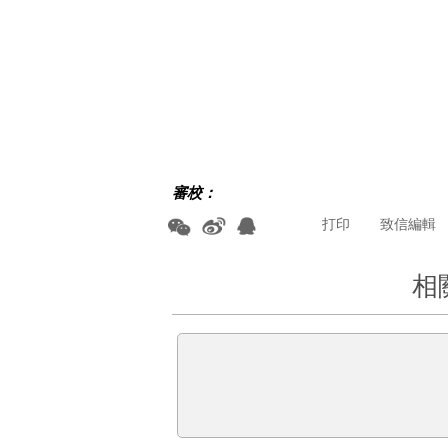
審校：
打印
致信編輯
相