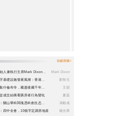
在線投稿+
始人兼執行主席Mark Dixon...
Mark Dixon
字基礎設施發展風潮：香港...
劉智元
紮什倫布寺，藏盡後藏千年...
王韶
從成交結構看購房者行為變化
夏磊
：關山華科闆塊憑科創生态...
馮毅成
：四中全會，10個字定調房地産
楊光華