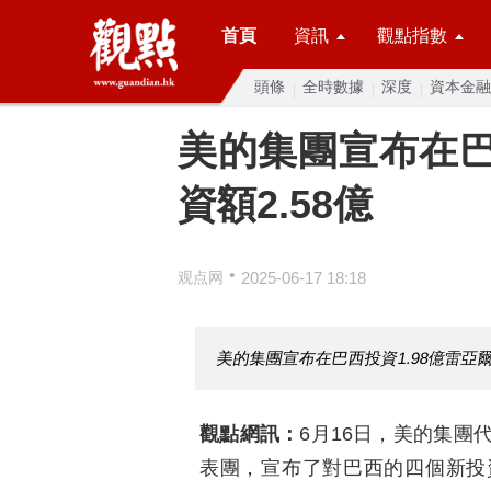
首頁
資訊
觀點指數
頭條
全時數據
深度
資本金融
美的集團宣布在巴
資額2.58億
•
观点网
2025-06-17 18:18
美的集團宣布在巴西投資1.98億雷亞
觀點網訊：
6月16日，美的集團
表團，宣布了對巴西的四個新投資