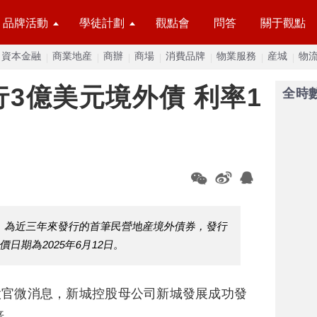
品牌活動
學徒計劃
觀點會
問答
關于觀點
資本金融
商業地産
商辦
商場
消費品牌
物業服務
産城
物
3億美元境外債 利率1
全時
，為近三年來發行的首筆民營地産境外債券，發行
價日期為2025年6月12日。
股官微消息，新城控股母公司新城發展成功發
倍。