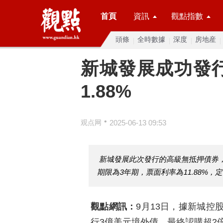
首頁
資訊
觀點指數
頭條
全時數據
深度
房地産
新城發展成功發行
1.88%
•
观点网
2025-06-13 09:53
新城發展此次發行的高級無抵押債券
期限為3年期，票面利率為11.88%，定
觀點網訊：
9月13日，據新城控
行3億美元境外債，最終認購超2