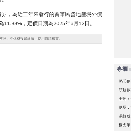
債券，為近三年來發行的首筆民營地産境外債
1.88%，定價日期為2025年6月12日。
整理，不構成投資建議，使用前請核實。
專欄
IWG創
領航數
王韶：
夏磊：
馮毅成
楊光華