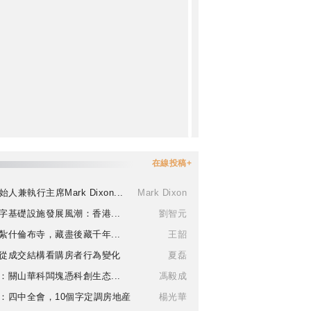
在線投稿+
始人兼執行主席Mark Dixon...
Mark Dixon
字基礎設施發展風潮：香港...
劉智元
紮什倫布寺，藏盡後藏千年...
王韶
從成交結構看購房者行為變化
夏磊
：關山華科闆塊憑科創生态...
馮毅成
：四中全會，10個字定調房地産
楊光華