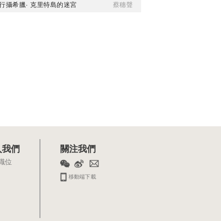
行攝希臘· 克里特島的迷宮
蔡穗聲
入我們
關注我們
職位
移動端下載