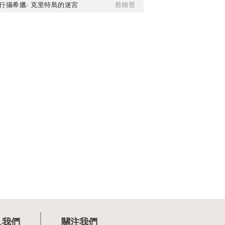
行攝希臘· 克里特島的迷宮
蔡穗聲
入我們
關注我們