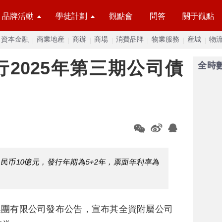
品牌活動
學徒計劃
觀點會
問答
關于觀點
資本金融
商業地産
商辦
商場
消費品牌
物業服務
産城
物
2025年第三期公司債
全時
人民币10億元，發行年期為5+2年，票面年利率為
集團有限公司發布公告，宣布其全資附屬公司