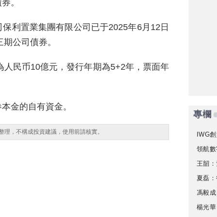
債券。
利置業集團有限公司已于2025年6月12日
三期公司債券。
為人民币10億元，發行年期為5+2年，票面年
券本金的自有資金。
專欄
整理，不構成投資建議，使用前請核實。
IWG創
領航數
王韶：
夏磊：
馮毅成
楊光華