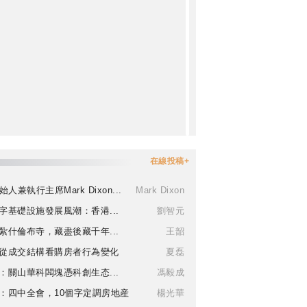
在線投稿+
始人兼執行主席Mark Dixon...
Mark Dixon
字基礎設施發展風潮：香港...
劉智元
紮什倫布寺，藏盡後藏千年...
王韶
從成交結構看購房者行為變化
夏磊
：關山華科闆塊憑科創生态...
馮毅成
：四中全會，10個字定調房地産
楊光華