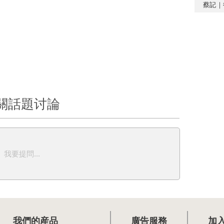
蔡記｜
關話題讨論
我要提問...
我們的産品
廣告服務
加