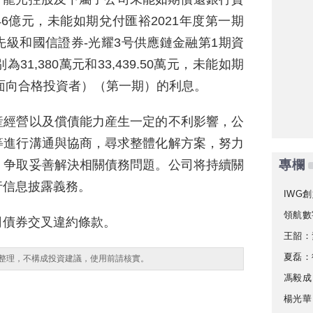
46億元，未能如期兌付匯裕2021年度第一期
級和國信證券-光耀3号供應鏈金融第1期資
1,380萬元和33,439.50萬元，未能如期
（面向合格投資者）（第一期）的利息。
産經營以及償債能力産生一定的不利影響，公
等進行溝通與協商，尋求整體化解方案，努力
，争取妥善解決相關債務問題。公司将持續關
專欄
行信息披露義務。
IWG創
領航數
司債券交叉違約條款。
王韶：
夏磊：
整理，不構成投資建議，使用前請核實。
馮毅成
楊光華