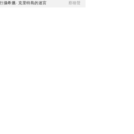
行攝希臘· 克里特島的迷宮
蔡穗聲