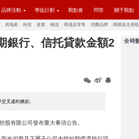
品牌活動
學徒計劃
觀點會
問答
關于觀點
房地産
科技
産業
物流
商場及零售
消費品牌
商辦及住房租
期銀行、信托貸款金額2
全時
券交叉違約條款。
光控股有限公司發布重大事項公告。
日，龍光控股及下屬子公司未能如期償還銀行貸