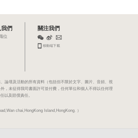
入我們
關注我們
職位
移動端下載
站、論壇及活動的所有資料（包括但不限於文字、圖片、音頻、視
料外，未征得我司書面許可並付費，任何單位和個人不得以任何理
責任以及賠償責任。
Wan chai,HongKong Island,HongKong. ）