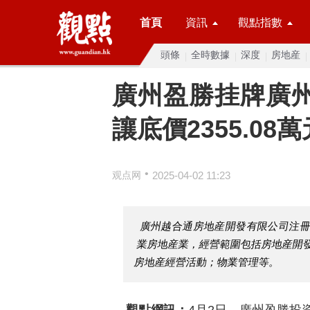
首頁
資訊
觀點指數
頭條
全時數據
深度
房地産
廣州盈勝挂牌廣州
讓底價2355.08萬
•
观点网
2025-04-02 11:23
廣州越合通房地産開發有限公司注冊
業房地産業，經營範圍包括房地産開
房地産經營活動；物業管理等。