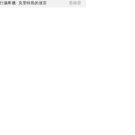
行攝希臘· 克里特島的迷宮
蔡穗聲