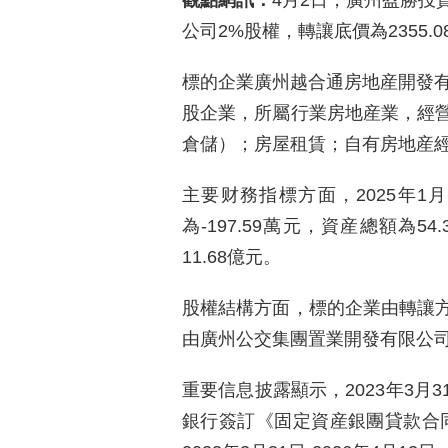
觀點網訊：
4月2日，廣州盈勝投
公司2%股權，轉讓底價為2355.0
標的企業廣州越合通房地産開發有
股企業，所屬行業房地産業，經
倉儲）；房屋租賃；自有房地産
主要财務指標方面，2025年1
為-197.59萬元，資産總額為5
11.68億元。
股權結構方面，標的企業由轉讓方
由廣州公交集團置業開發有限公
重要信息披露顯示，2023年3月
銀行簽訂《固定資産銀團貸款合同