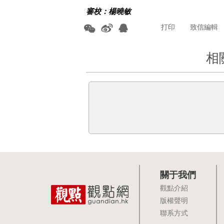
審校：楊曉敏
打印
致信編輯
相
關于我們
觀點介紹
版權聲明
聯系方式