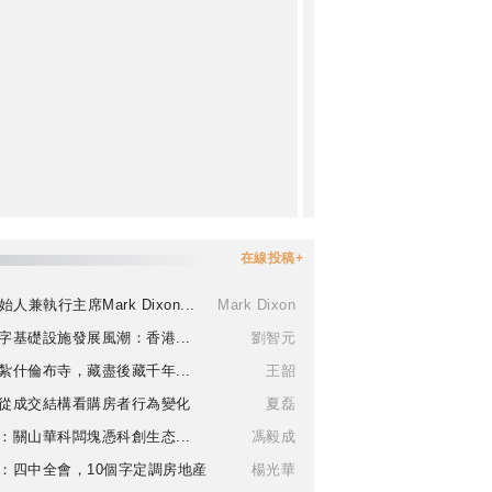
在線投稿+
始人兼執行主席Mark Dixon...
Mark Dixon
字基礎設施發展風潮：香港...
劉智元
紮什倫布寺，藏盡後藏千年...
王韶
從成交結構看購房者行為變化
夏磊
：關山華科闆塊憑科創生态...
馮毅成
：四中全會，10個字定調房地産
楊光華