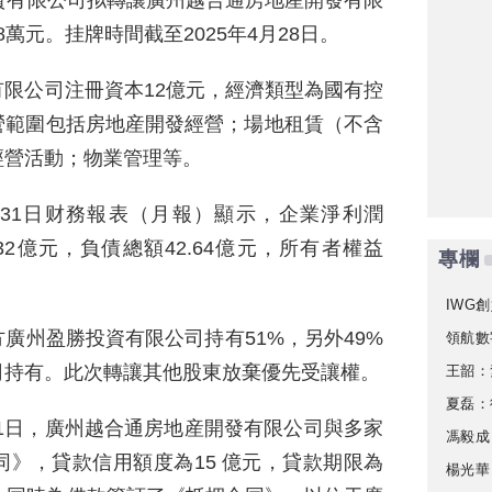
資有限公司拟轉讓廣州越合通房地産開發有限
8萬元。挂牌時間截至2025年4月28日。
限公司注冊資本12億元，經濟類型為國有控
營範圍包括房地産開發經營；場地租賃（不含
經營活動；物業管理等。
月31日财務報表（月報）顯示，企業淨利潤
4.32億元，負債總額42.64億元，所有者權益
專欄
IWG創
廣州盈勝投資有限公司持有51%，另外49%
領航數
司持有。此次轉讓其他股東放棄優先受讓權。
王韶：
夏磊：
31日，廣州越合通房地産開發有限公司與多家
馮毅成
》，貸款信用額度為15 億元，貸款期限為
楊光華