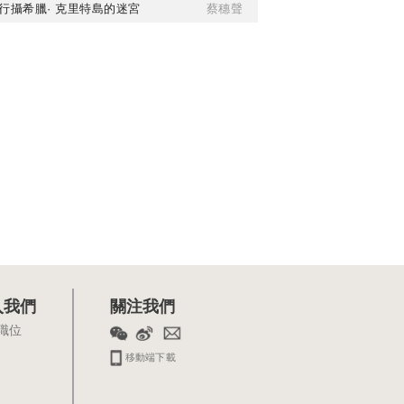
行攝希臘· 克里特島的迷宮
蔡穗聲
入我們
關注我們
職位
移動端下載