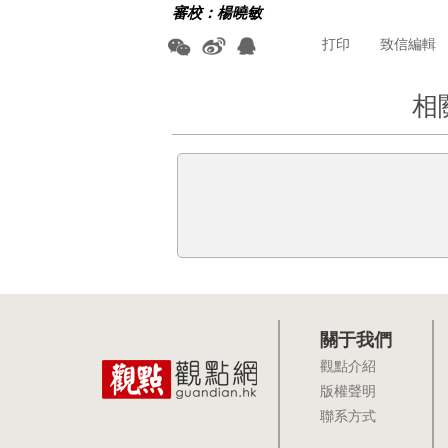
審校：楊曉敏
打印
致信編輯
相
關于我們
觀點介紹
版權聲明
聯系方式