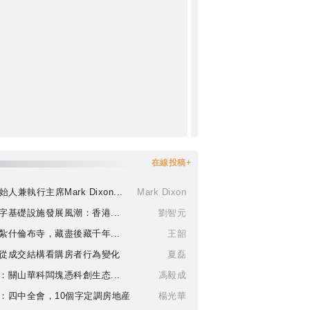
在線投稿+
始人兼執行主席Mark Dixon...
Mark Dixon
字基礎設施發展風潮：香港...
劉智元
紮什倫布寺，藏盡後藏千年...
王韶
從成交結構看購房者行為變化
夏磊
：關山華科闆塊憑科創生态...
馮毅成
：四中全會，10個字定調房地産
楊光華