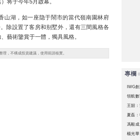
）将于今年5月啟幕。
香山湖，如一座隐于鬧市的當代嶺南園林府
房。除設置了客房和别墅外，還有三間風格各
驗、藝術鑒賞于一體，獨具風格。
整理，不構成投資建議，使用前請核實。
專欄
IWG創
領航數
王韶：
夏磊：
馮毅成
楊光華