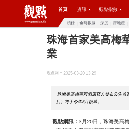
首頁
資訊
觀點指數
頭條
全時數據
深度
房地産
珠海首家美高梅
業
•
观点网
2025-03-20 13:29
珠海美高梅華府酒店官方發布公告首
店）将于今年5月啟幕。
觀點網訊：
3月20日，珠海美高