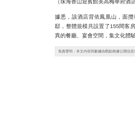
（珠海香山迎賓館美高梅華府酒店
據悉，該酒店背依鳳凰山，面攬
邸，整體規模共設置了155間客
異的餐廳、宴會空間，集文化體
免責聲明：本文内容與數據由觀點根據公開信息