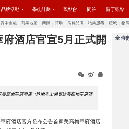
品牌活動
學徒計劃
觀點會
問答
關于觀點
資本金融
商業地産
商辦
商場
消費品牌
物業服務
産城
物
華府酒店官宣5月正式開
全時
家美高梅華府酒店（珠海香山迎賓館美高梅華府酒
梅華府酒店官方發布公告首家美高梅華府酒店