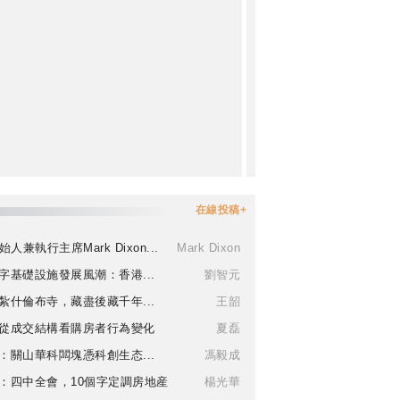
在線投稿+
始人兼執行主席Mark Dixon...
Mark Dixon
字基礎設施發展風潮：香港...
劉智元
紮什倫布寺，藏盡後藏千年...
王韶
從成交結構看購房者行為變化
夏磊
：關山華科闆塊憑科創生态...
馮毅成
：四中全會，10個字定調房地産
楊光華