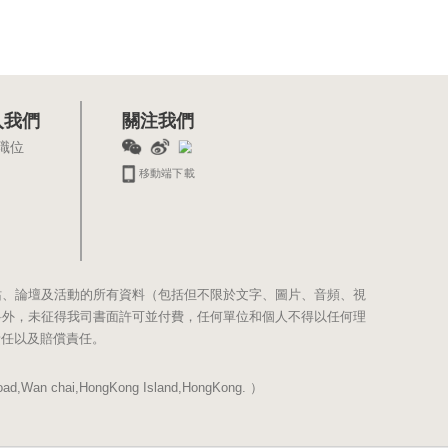
入我們
關注我們
職位
移動端下載
站、論壇及活動的所有資料（包括但不限於文字、圖片、音頻、視
料外，未征得我司書面許可並付費，任何單位和個人不得以任何理
責任以及賠償責任。
Wan chai,HongKong Island,HongKong. ）