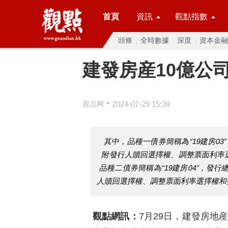
首頁
資訊
觀點指數
頭條
全時數據
深度
資本金融
建發房産10億公
•
观点网
2024-07-29 15:38
其中，品種一債券簡稱為“19建房0
附發行人贖回選擇權、調整票面利率選
品種二債券簡稱為“19建房04”，發
人贖回選擇權、調整票面利率選擇權和投
觀點網訊：
7月29日，建發房地