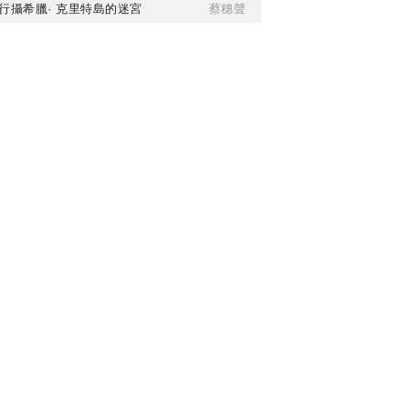
行攝希臘· 克里特島的迷宮
蔡穗聲