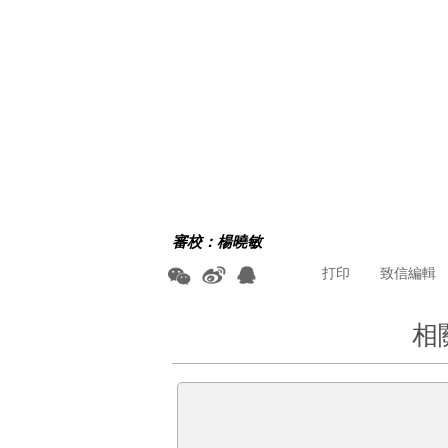
審校：楊曉敏
打印
致信編輯
相