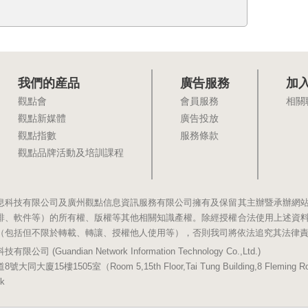
我們的産品
廣告服務
加
觀點會
會員服務
相關
觀點新媒體
廣告投放
觀點指數
服務條款
觀點品牌活動及培訓課程
息科技有限公司及廣州觀點信息資訊服務有限公司擁有及保留其主辦暨承辦網
排、軟件等）的所有權、版權等其他相關知識產權。除經授權合法使用上述資
（包括但不限於轉載、轉讓、授權他人使用等），否則我司將依法追究其法律
(Guandian Network Information Technology Co.,Ltd.)
5樓1505室（Room 5,15th Floor,Tai Tung Building,8 Fleming Road,
k