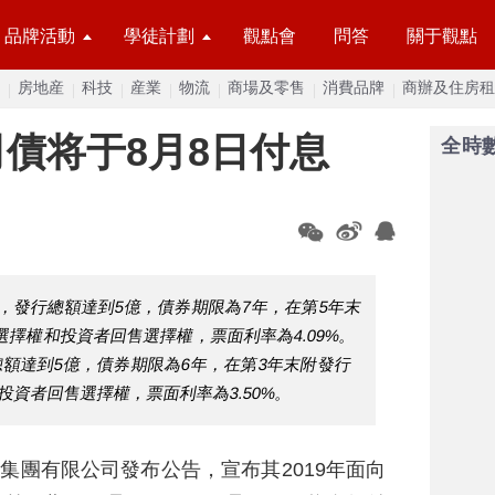
品牌活動
學徒計劃
觀點會
問答
關于觀點
房地産
科技
産業
物流
商場及零售
消費品牌
商辦及住房租
司債将于8月8日付息
全時
3”，發行總額達到5億，債券期限為7年，在第5年末
擇權和投資者回售選擇權，票面利率為4.09%。
行總額達到5億，債券期限為6年，在第3年末附發行
資者回售選擇權，票面利率為3.50%。
産集團有限公司發布公告，宣布其2019年面向