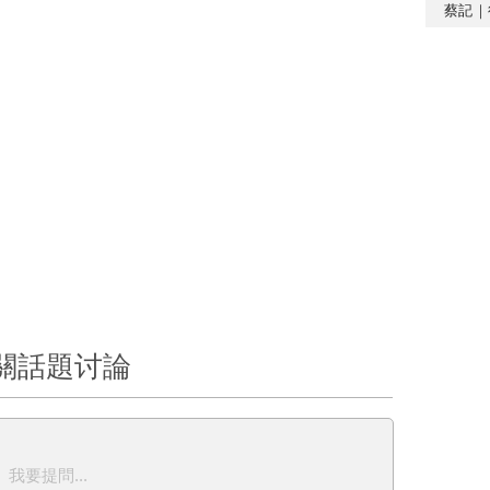
蔡記｜
關話題讨論
我要提問...