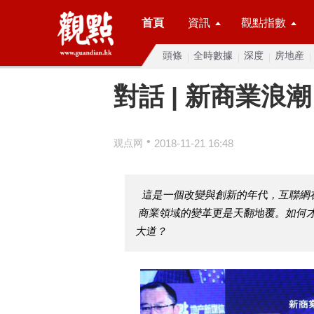
首頁
資訊
觀點指數
頭條
全時數據
深度
房地産
對話 | 新商業浪
•
观点网
2018-11-21 16:48
這是一個改變與創新的年代，互聯網
商業領域的變革更是天翻地覆。如何
大道？