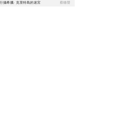
行攝希臘· 克里特島的迷宮
蔡穗聲