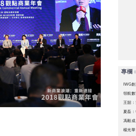
專欄
IWG創
領航數
王韶：
夏磊：
馮毅成
楊光華