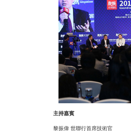
主持嘉賓
黎振偉 世聯行首席技術官