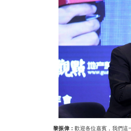
黎振偉：
歡迎各位嘉賓，我們這