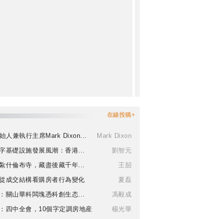
在線投稿+
始人兼執行主席Mark Dixon...
Mark Dixon
字基礎設施發展風潮：香港...
劉智元
紮什倫布寺，藏盡後藏千年...
王韶
從成交結構看購房者行為變化
夏磊
：關山華科闆塊憑科創生态...
馮毅成
：四中全會，10個字定調房地産
楊光華