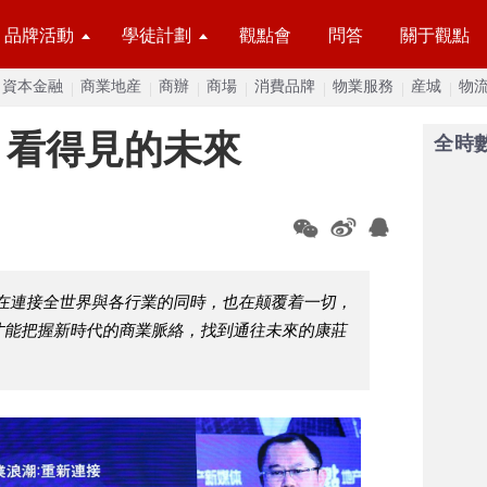
品牌活動
學徒計劃
觀點會
問答
關于觀點
資本金融
商業地産
商辦
商場
消費品牌
物業服務
産城
物
潮 看得見的未來
全時
在連接全世界與各行業的同時，也在颠覆着一切，
才能把握新時代的商業脈絡，找到通往未來的康莊